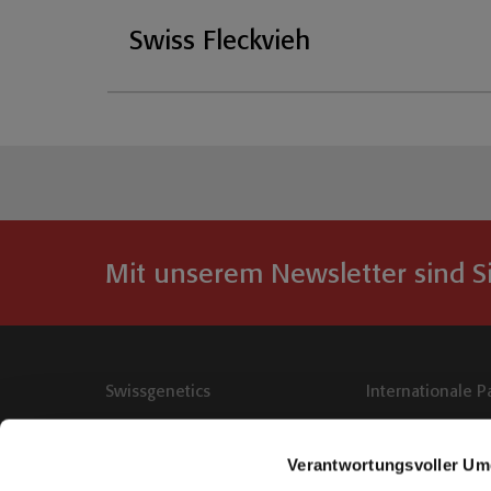
Swiss Fleckvieh
Mit unserem Newsletter sind S
Swissgenetics
Internationale P
Meielenfeldweg 12, 3052
Zollikofen
Verantwortungsvoller Um