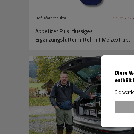
Hoflieferprodukte
03.08.2026
Appetizer Plus: flüssiges
Ergänzungsfuttermittel mit Malzextrakt
Diese W
enthält 
Sie werde