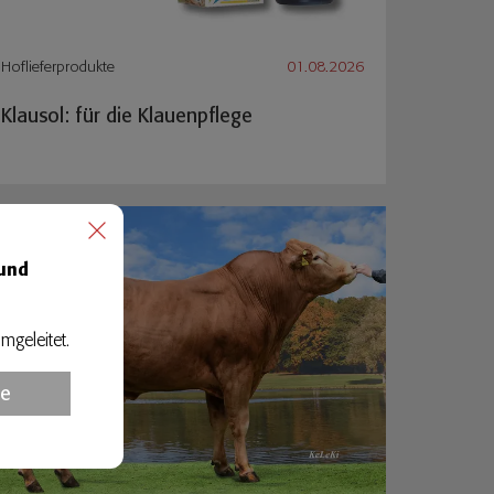
Hoflieferprodukte
01.08.2026
Klausol: für die Klauenpflege
 und
mgeleitet.
te