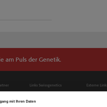
ie am Puls der Genetik
.
artner
Links Swissgenetics
Externe Link
Publikationen Swissgenetics
SwissVets
gang mit Ihren Daten
Die fruchtbare Kuh
Besamungskurs