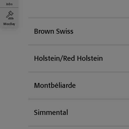
Jobs
MooBay
Brown Swiss
Holstein/Red Holstein
Montbéliarde
Simmental