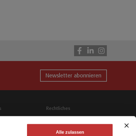
Newsletter abonnieren
s
Rechtliches
Cookies
 für Tierärztinnen
AGB Swissgenetics
Alle zulassen