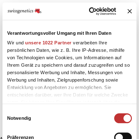
Verantwortungsvoller Umgang mit Ihren Daten
Wir und
unsere 1022 Partner
verarbeiten Ihre
persönlichen Daten, wie z. B. Ihre IP-Adresse, mithilfe
von Technologien wie Cookies, um Informationen auf
Ihrem Gerät zu speichern und darauf zuzugreifen und so
personalisierte Werbung und Inhalte, Messungen von
Werbung und Inhalten, Zielgruppenforschung sowie
Entwicklung von Angeboten zu ermöglichen. Sie
entscheiden darüber, wer Ihre Daten für welche Zwecke
nutzt. Sie können Ihre Einwilligung jederzeit über die
Cookie-Erklärung oder durch Klicken auf das Privacy
Einwilligungsauswahl
Trigger Symbol ändern oder widerrufen
Notwendig
Wenn Sie es erlauben, würden wir auch gerne:
Präferenzen