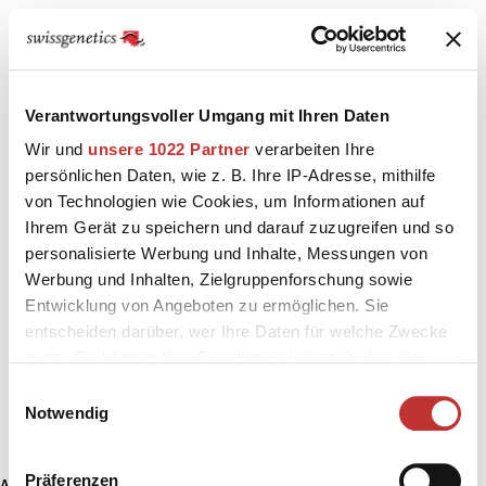
Verantwortungsvoller Umgang mit Ihren Daten
Wir und
unsere 1022 Partner
verarbeiten Ihre
persönlichen Daten, wie z. B. Ihre IP-Adresse, mithilfe
von Technologien wie Cookies, um Informationen auf
Ihrem Gerät zu speichern und darauf zuzugreifen und so
personalisierte Werbung und Inhalte, Messungen von
Werbung und Inhalten, Zielgruppenforschung sowie
Entwicklung von Angeboten zu ermöglichen. Sie
entscheiden darüber, wer Ihre Daten für welche Zwecke
nutzt. Sie können Ihre Einwilligung jederzeit über die
Cookie-Erklärung oder durch Klicken auf das Privacy
Einwilligungsauswahl
Trigger Symbol ändern oder widerrufen
Notwendig
Wenn Sie es erlauben, würden wir auch gerne:
Präferenzen