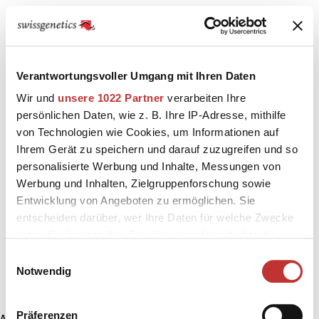
Verantwortungsvoller Umgang mit Ihren Daten
Wir und
unsere 1022 Partner
verarbeiten Ihre
persönlichen Daten, wie z. B. Ihre IP-Adresse, mithilfe
von Technologien wie Cookies, um Informationen auf
Ihrem Gerät zu speichern und darauf zuzugreifen und so
personalisierte Werbung und Inhalte, Messungen von
Werbung und Inhalten, Zielgruppenforschung sowie
Entwicklung von Angeboten zu ermöglichen. Sie
entscheiden darüber, wer Ihre Daten für welche Zwecke
nutzt. Sie können Ihre Einwilligung jederzeit über die
Cookie-Erklärung oder durch Klicken auf das Privacy
Einwilligungsauswahl
Trigger Symbol ändern oder widerrufen
Notwendig
Wenn Sie es erlauben, würden wir auch gerne:
Präferenzen