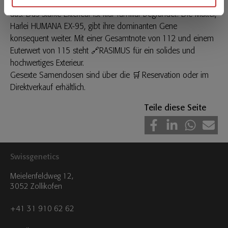
gute Eutergesundheit und eine positive Töchterfruchtbarkeit
gesammelt haben.
aus. Das starke Exterieur ist klar familiär begründet: Die Mutter,
Harlei HUMANA EX-95, gibt ihre dominanten Gene
konsequent weiter. Mit einer Gesamtnote von 112 und einem
Euterwert von 115 steht
🔗RASIMUS
für ein solides und
hochwertiges Exterieur.
Gesexte Samendosen sind über die
🛒 Reservation
oder im
Direktverkauf erhältlich.
Teile diese Seite
Swissgenetics
Meielenfeldweg 12,
3052 Zollikofen
+41 31 910 62 62