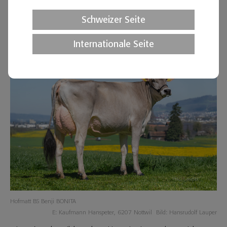
🔗MAGNUM
,
🔗ROYCE
oder
🔗CHILLY-ET
zusätzlich.
Schweizer Seite
🔗BENJI – Für Milch und Exterieur
Internationale Seite
Hofmatt BS Benji BONITA
E
:
Kaufmann Hanspeter
,
6207 Nottwil
Bild
:
Hansrudolf Lauper