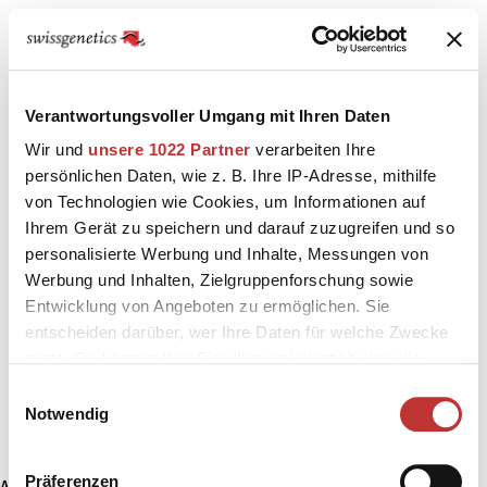
Verantwortungsvoller Umgang mit Ihren Daten
Wir und
unsere 1022 Partner
verarbeiten Ihre
persönlichen Daten, wie z. B. Ihre IP-Adresse, mithilfe
von Technologien wie Cookies, um Informationen auf
Ihrem Gerät zu speichern und darauf zuzugreifen und so
personalisierte Werbung und Inhalte, Messungen von
Werbung und Inhalten, Zielgruppenforschung sowie
Entwicklung von Angeboten zu ermöglichen. Sie
entscheiden darüber, wer Ihre Daten für welche Zwecke
nutzt. Sie können Ihre Einwilligung jederzeit über die
Cookie-Erklärung oder durch Klicken auf das Privacy
Einwilligungsauswahl
Trigger Symbol ändern oder widerrufen
Notwendig
Wenn Sie es erlauben, würden wir auch gerne:
Präferenzen