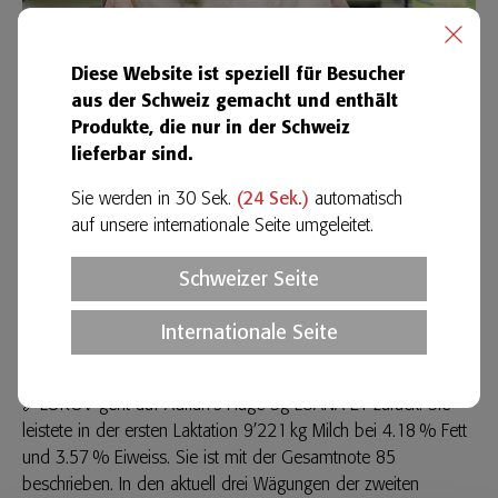
Diese Website ist speziell für Besucher
aus der Schweiz gemacht und enthält
Produkte, die nur in der Schweiz
lieferbar sind.
Sie werden in 30 Sek.
(
23
Sek.)
automatisch
auf unsere internationale Seite umgeleitet.
Biser’s Capucino GIANNA-ET, Mutter von GINO.
E
:
Felder Franz und Pascal
,
6196 Marbach LU
Bild
:
G. Moy
Schweizer Seite
🔗GoldHill Sting LOKOV-ET – aus der
Internationale Seite
Familie der Schaukuh Edinburgh LINA
🔗LOKOV
geht auf Adrian's Huge Sg LUANA-ET zurück. Sie
leistete in der ersten Laktation 9’221 kg Milch bei 4.18 % Fett
und 3.57 % Eiweiss. Sie ist mit der Gesamtnote 85
beschrieben. In den aktuell drei Wägungen der zweiten