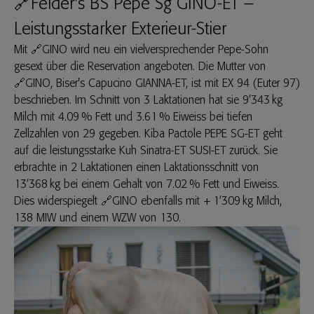
🔗Felder's BS Pepe Sg GINO-ET –
Leistungsstarker Exterieur-Stier
Mit
🔗GINO
wird neu ein vielversprechender Pepe-Sohn
gesext über die Reservation angeboten. Die Mutter von
🔗GINO
, Biser's Capucino GIANNA-ET, ist mit EX 94 (Euter 97)
beschrieben. Im Schnitt von 3 Laktationen hat sie 9’343 kg
Milch mit 4.09 % Fett und 3.61 % Eiweiss bei tiefen
Zellzahlen von 29 gegeben. Kiba Pactole PEPE SG-ET geht
auf die leistungsstarke Kuh Sinatra-ET SUSI-ET zurück. Sie
erbrachte in 2 Laktationen einen Laktationsschnitt von
13’368 kg bei einem Gehalt von 7.02 % Fett und Eiweiss.
Dies widerspiegelt
🔗GINO
ebenfalls mit + 1’309 kg Milch,
138 MIW und einem WZW von 130.