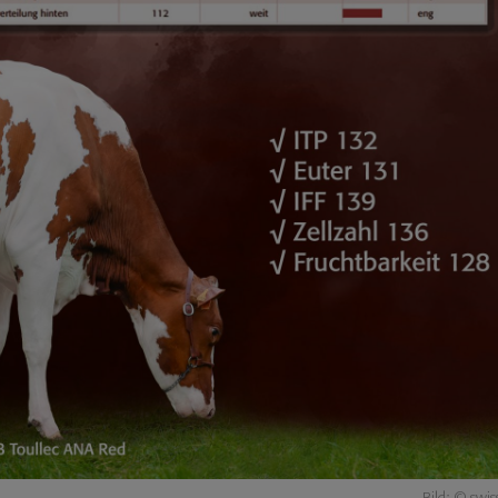
Bild
:
© swis