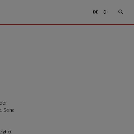
DE
bei
e. Seine
igt er