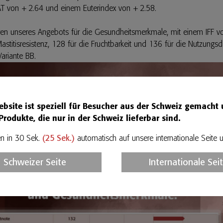
TAT von + 2.64 und einem Euterindex von + 2.58.
eren unseres Angebots für die Gesundheitsmerkmale, mit einem IFF v
astitisresistenz, 128 für die Fruchtbarkeit und 136 für die Nutzungs
ariante BB.
ebsite ist speziell für Besucher aus der Schweiz gemacht
Produkte, die nur in der Schweiz lieferbar sind.
n in 30 Sek.
(
24
Sek.)
automatisch auf unsere internationale Seite u
Schweizer Seite
Internationale Sei