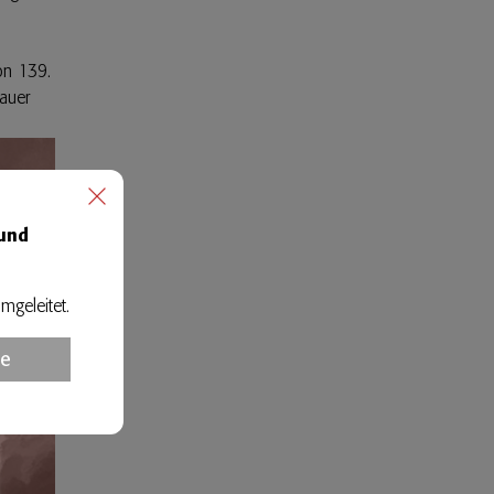
on 139.
dauer
 und
mgeleitet.
te