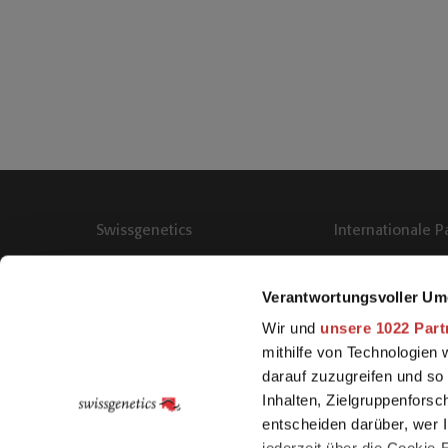
Swissgenetics
Internationale P
Meielenfeldweg 12, 3052
Zollikofen
Verantwortungsvoller Um
+41 31 910 62 62
Wir und
unsere 1022 Part
mithilfe von Technologien
E-Mail
darauf zuzugreifen und so
Samenreservation
Inhalten, Zielgruppenfors
entscheiden darüber, wer I
+41 31 910 62 22