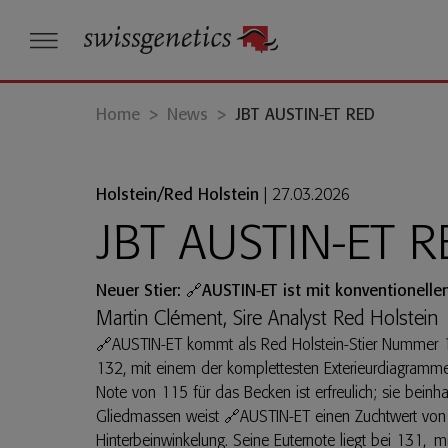
Home
>
News
>
JBT AUSTIN-ET RED
Holstein/Red Holstein
|
27.03.2026
JBT AUSTIN-ET 
Neuer Stier:
🔗AUSTIN-ET
ist mit konventionell
Martin Clément, Sire Analyst Red Holstein
🔗AUSTIN-ET
kommt als Red Holstein-Stier Nummer 1 i
132, mit einem der komplettesten Exterieurdiagramme.
Note von 115 für das Becken ist erfreulich; sie beinha
Gliedmassen weist
🔗AUSTIN-ET
einen Zuchtwert von
Hinterbeinwinkelung. Seine Euternote liegt bei 131, mit