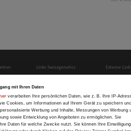
artner
Links Swissgenetics
Externe Link
Publikationen Swissgenetics
SwissVets
gang mit Ihren Daten
Die fruchtbare Kuh
Besamungskurs
ner
verarbeiten Ihre persönlichen Daten, wie z. B. Ihre IP-Adres
Logins Elvaweb / Hub
 wie Cookies, um Informationen auf Ihrem Gerät zu speichern un
Teamviewer
 personalisierte Werbung und Inhalte, Messungen von Werbung 
chung sowie Entwicklung von Angeboten zu ermöglichen. Sie
hre Daten für welche Zwecke nutzt. Sie können Ihre Einwilligung