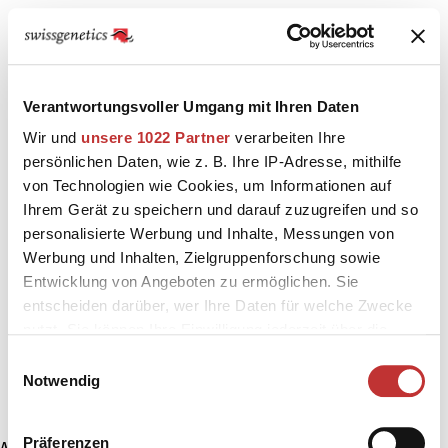
Verantwortungsvoller Umgang mit Ihren Daten
Wir und
unsere 1022 Partner
verarbeiten Ihre
persönlichen Daten, wie z. B. Ihre IP-Adresse, mithilfe
von Technologien wie Cookies, um Informationen auf
Ihrem Gerät zu speichern und darauf zuzugreifen und so
personalisierte Werbung und Inhalte, Messungen von
Werbung und Inhalten, Zielgruppenforschung sowie
Entwicklung von Angeboten zu ermöglichen. Sie
entscheiden darüber, wer Ihre Daten für welche Zwecke
nutzt. Sie können Ihre Einwilligung jederzeit über die
Cookie-Erklärung oder durch Klicken auf das Privacy
Einwilligungsauswahl
Trigger Symbol ändern oder widerrufen
Notwendig
Wenn Sie es erlauben, würden wir auch gerne:
Präferenzen