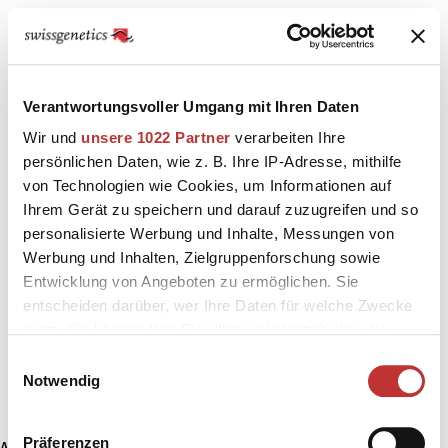
Verantwortungsvoller Umgang mit Ihren Daten
Wir und
unsere 1022 Partner
verarbeiten Ihre
persönlichen Daten, wie z. B. Ihre IP-Adresse, mithilfe
von Technologien wie Cookies, um Informationen auf
Ihrem Gerät zu speichern und darauf zuzugreifen und so
personalisierte Werbung und Inhalte, Messungen von
Werbung und Inhalten, Zielgruppenforschung sowie
Entwicklung von Angeboten zu ermöglichen. Sie
entscheiden darüber, wer Ihre Daten für welche Zwecke
nutzt. Sie können Ihre Einwilligung jederzeit über die
Cookie-Erklärung oder durch Klicken auf das Privacy
Einwilligungsauswahl
Trigger Symbol ändern oder widerrufen
Notwendig
Wenn Sie es erlauben, würden wir auch gerne:
Präferenzen