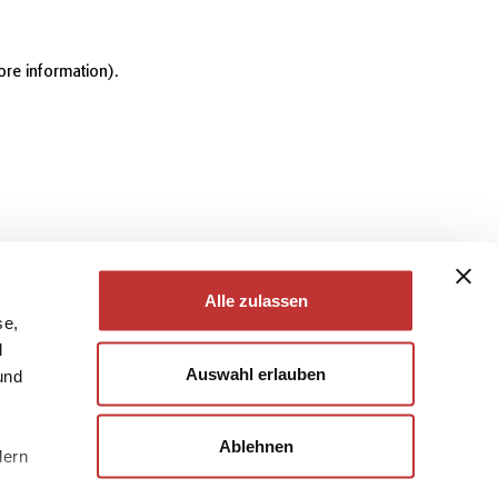
ore information)
.
Alle zulassen
se,
d
Auswahl erlauben
und
Ablehnen
dern