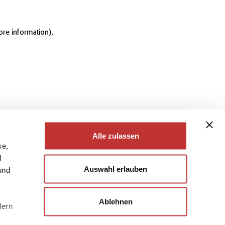
ore information)
.
Alle zulassen
se,
d
Auswahl erlauben
und
Ablehnen
dern