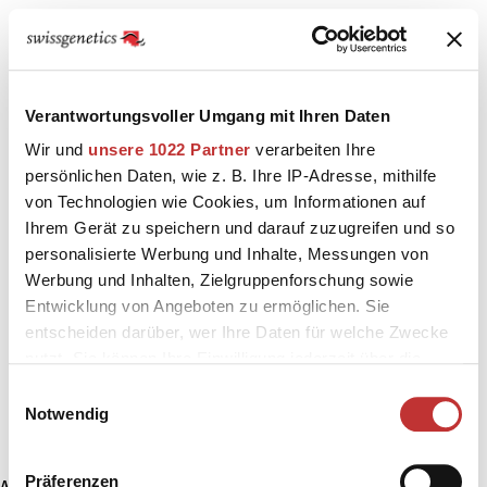
Verantwortungsvoller Umgang mit Ihren Daten
Wir und
unsere 1022 Partner
verarbeiten Ihre
persönlichen Daten, wie z. B. Ihre IP-Adresse, mithilfe
von Technologien wie Cookies, um Informationen auf
Ihrem Gerät zu speichern und darauf zuzugreifen und so
personalisierte Werbung und Inhalte, Messungen von
Werbung und Inhalten, Zielgruppenforschung sowie
Entwicklung von Angeboten zu ermöglichen. Sie
entscheiden darüber, wer Ihre Daten für welche Zwecke
nutzt. Sie können Ihre Einwilligung jederzeit über die
Cookie-Erklärung oder durch Klicken auf das Privacy
Einwilligungsauswahl
Trigger Symbol ändern oder widerrufen
Notwendig
Wenn Sie es erlauben, würden wir auch gerne:
Präferenzen