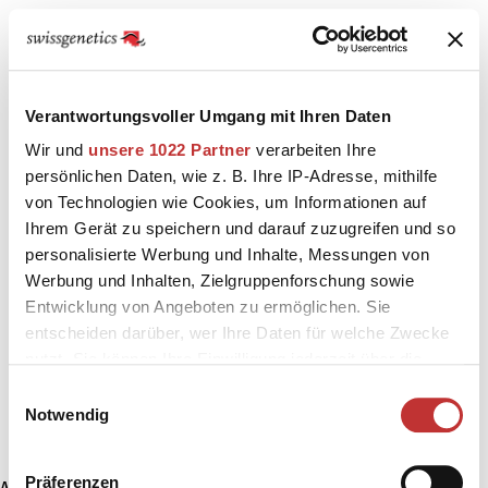
Verantwortungsvoller Umgang mit Ihren Daten
Wir und
unsere 1022 Partner
verarbeiten Ihre
persönlichen Daten, wie z. B. Ihre IP-Adresse, mithilfe
von Technologien wie Cookies, um Informationen auf
Ihrem Gerät zu speichern und darauf zuzugreifen und so
personalisierte Werbung und Inhalte, Messungen von
Werbung und Inhalten, Zielgruppenforschung sowie
Entwicklung von Angeboten zu ermöglichen. Sie
entscheiden darüber, wer Ihre Daten für welche Zwecke
nutzt. Sie können Ihre Einwilligung jederzeit über die
Cookie-Erklärung oder durch Klicken auf das Privacy
Einwilligungsauswahl
Trigger Symbol ändern oder widerrufen
Notwendig
Wenn Sie es erlauben, würden wir auch gerne:
Präferenzen