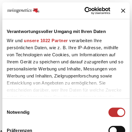
Verantwortungsvoller Umgang mit Ihren Daten
Wir und
unsere 1022 Partner
verarbeiten Ihre
persönlichen Daten, wie z. B. Ihre IP-Adresse, mithilfe
von Technologien wie Cookies, um Informationen auf
Ihrem Gerät zu speichern und darauf zuzugreifen und so
personalisierte Werbung und Inhalte, Messungen von
Werbung und Inhalten, Zielgruppenforschung sowie
Entwicklung von Angeboten zu ermöglichen. Sie
entscheiden darüber, wer Ihre Daten für welche Zwecke
nutzt. Sie können Ihre Einwilligung jederzeit über die
Cookie-Erklärung oder durch Klicken auf das Privacy
Einwilligungsauswahl
Trigger Symbol ändern oder widerrufen
Notwendig
Wenn Sie es erlauben, würden wir auch gerne:
Präferenzen