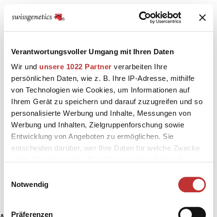
Verantwortungsvoller Umgang mit Ihren Daten
Wir und
unsere 1022 Partner
verarbeiten Ihre
persönlichen Daten, wie z. B. Ihre IP-Adresse, mithilfe
von Technologien wie Cookies, um Informationen auf
Ihrem Gerät zu speichern und darauf zuzugreifen und so
personalisierte Werbung und Inhalte, Messungen von
Werbung und Inhalten, Zielgruppenforschung sowie
Entwicklung von Angeboten zu ermöglichen. Sie
entscheiden darüber, wer Ihre Daten für welche Zwecke
nutzt. Sie können Ihre Einwilligung jederzeit über die
Cookie-Erklärung oder durch Klicken auf das Privacy
Einwilligungsauswahl
Trigger Symbol ändern oder widerrufen
Notwendig
Wenn Sie es erlauben, würden wir auch gerne:
Präferenzen