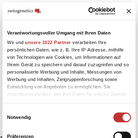
Verantwortungsvoller Umgang mit Ihren Daten
Wir und
unsere 1022 Partner
verarbeiten Ihre
persönlichen Daten, wie z. B. Ihre IP-Adresse, mithilfe
von Technologien wie Cookies, um Informationen auf
Ihrem Gerät zu speichern und darauf zuzugreifen und so
personalisierte Werbung und Inhalte, Messungen von
Werbung und Inhalten, Zielgruppenforschung sowie
Entwicklung von Angeboten zu ermöglichen. Sie
entscheiden darüber, wer Ihre Daten für welche Zwecke
nutzt. Sie können Ihre Einwilligung jederzeit über die
Cookie-Erklärung oder durch Klicken auf das Privacy
Einwilligungsauswahl
Trigger Symbol ändern oder widerrufen
Notwendig
Wenn Sie es erlauben, würden wir auch gerne:
Präferenzen