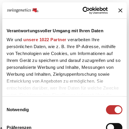
Verantwortungsvoller Umgang mit Ihren Daten
Wir und
unsere 1022 Partner
verarbeiten Ihre
persönlichen Daten, wie z. B. Ihre IP-Adresse, mithilfe
von Technologien wie Cookies, um Informationen auf
Ihrem Gerät zu speichern und darauf zuzugreifen und so
personalisierte Werbung und Inhalte, Messungen von
Werbung und Inhalten, Zielgruppenforschung sowie
Entwicklung von Angeboten zu ermöglichen. Sie
entscheiden darüber, wer Ihre Daten für welche Zwecke
nutzt. Sie können Ihre Einwilligung jederzeit über die
Cookie-Erklärung oder durch Klicken auf das Privacy
Einwilligungsauswahl
Trigger Symbol ändern oder widerrufen
Notwendig
Wenn Sie es erlauben, würden wir auch gerne:
Präferenzen