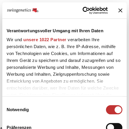
Verantwortungsvoller Umgang mit Ihren Daten
Wir und
unsere 1022 Partner
verarbeiten Ihre
persönlichen Daten, wie z. B. Ihre IP-Adresse, mithilfe
von Technologien wie Cookies, um Informationen auf
Ihrem Gerät zu speichern und darauf zuzugreifen und so
personalisierte Werbung und Inhalte, Messungen von
Werbung und Inhalten, Zielgruppenforschung sowie
Entwicklung von Angeboten zu ermöglichen. Sie
entscheiden darüber, wer Ihre Daten für welche Zwecke
nutzt. Sie können Ihre Einwilligung jederzeit über die
Cookie-Erklärung oder durch Klicken auf das Privacy
Einwilligungsauswahl
Trigger Symbol ändern oder widerrufen
Notwendig
Wenn Sie es erlauben, würden wir auch gerne:
Präferenzen