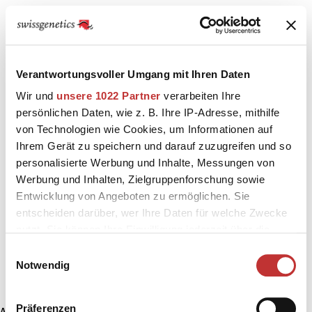
Verantwortungsvoller Umgang mit Ihren Daten
Wir und
unsere 1022 Partner
verarbeiten Ihre
persönlichen Daten, wie z. B. Ihre IP-Adresse, mithilfe
von Technologien wie Cookies, um Informationen auf
Ihrem Gerät zu speichern und darauf zuzugreifen und so
personalisierte Werbung und Inhalte, Messungen von
Werbung und Inhalten, Zielgruppenforschung sowie
Entwicklung von Angeboten zu ermöglichen. Sie
entscheiden darüber, wer Ihre Daten für welche Zwecke
nutzt. Sie können Ihre Einwilligung jederzeit über die
Cookie-Erklärung oder durch Klicken auf das Privacy
Einwilligungsauswahl
Trigger Symbol ändern oder widerrufen
Notwendig
Wenn Sie es erlauben, würden wir auch gerne:
Präferenzen