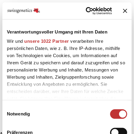
Verantwortungsvoller Umgang mit Ihren Daten
Wir und
unsere 1022 Partner
verarbeiten Ihre
persönlichen Daten, wie z. B. Ihre IP-Adresse, mithilfe
von Technologien wie Cookies, um Informationen auf
Ihrem Gerät zu speichern und darauf zuzugreifen und so
personalisierte Werbung und Inhalte, Messungen von
Werbung und Inhalten, Zielgruppenforschung sowie
Entwicklung von Angeboten zu ermöglichen. Sie
entscheiden darüber, wer Ihre Daten für welche Zwecke
nutzt. Sie können Ihre Einwilligung jederzeit über die
Cookie-Erklärung oder durch Klicken auf das Privacy
Einwilligungsauswahl
Trigger Symbol ändern oder widerrufen
Notwendig
Wenn Sie es erlauben, würden wir auch gerne:
Präferenzen