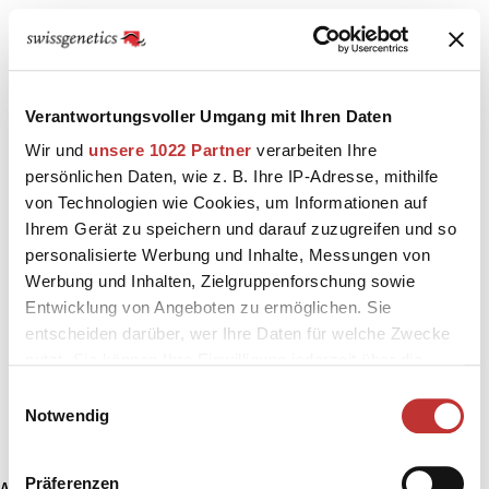
Verantwortungsvoller Umgang mit Ihren Daten
Wir und
unsere 1022 Partner
verarbeiten Ihre
persönlichen Daten, wie z. B. Ihre IP-Adresse, mithilfe
von Technologien wie Cookies, um Informationen auf
Ihrem Gerät zu speichern und darauf zuzugreifen und so
personalisierte Werbung und Inhalte, Messungen von
Werbung und Inhalten, Zielgruppenforschung sowie
Entwicklung von Angeboten zu ermöglichen. Sie
entscheiden darüber, wer Ihre Daten für welche Zwecke
nutzt. Sie können Ihre Einwilligung jederzeit über die
Cookie-Erklärung oder durch Klicken auf das Privacy
Einwilligungsauswahl
Trigger Symbol ändern oder widerrufen
Notwendig
Wenn Sie es erlauben, würden wir auch gerne:
Präferenzen