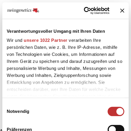
Verantwortungsvoller Umgang mit Ihren Daten
Wir und
unsere 1022 Partner
verarbeiten Ihre
persönlichen Daten, wie z. B. Ihre IP-Adresse, mithilfe
von Technologien wie Cookies, um Informationen auf
Ihrem Gerät zu speichern und darauf zuzugreifen und so
personalisierte Werbung und Inhalte, Messungen von
Werbung und Inhalten, Zielgruppenforschung sowie
Entwicklung von Angeboten zu ermöglichen. Sie
entscheiden darüber, wer Ihre Daten für welche Zwecke
nutzt. Sie können Ihre Einwilligung jederzeit über die
Cookie-Erklärung oder durch Klicken auf das Privacy
Einwilligungsauswahl
Trigger Symbol ändern oder widerrufen
Notwendig
Wenn Sie es erlauben, würden wir auch gerne:
Präferenzen