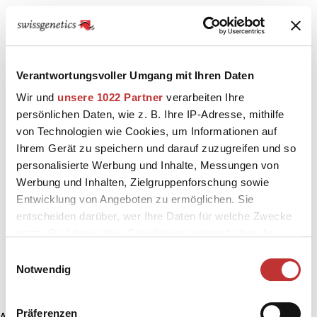
Verantwortungsvoller Umgang mit Ihren Daten
Wir und
unsere 1022 Partner
verarbeiten Ihre
persönlichen Daten, wie z. B. Ihre IP-Adresse, mithilfe
von Technologien wie Cookies, um Informationen auf
Ihrem Gerät zu speichern und darauf zuzugreifen und so
personalisierte Werbung und Inhalte, Messungen von
Werbung und Inhalten, Zielgruppenforschung sowie
Entwicklung von Angeboten zu ermöglichen. Sie
entscheiden darüber, wer Ihre Daten für welche Zwecke
nutzt. Sie können Ihre Einwilligung jederzeit über die
Cookie-Erklärung oder durch Klicken auf das Privacy
Einwilligungsauswahl
Trigger Symbol ändern oder widerrufen
Notwendig
Wenn Sie es erlauben, würden wir auch gerne:
Präferenzen