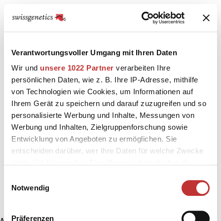
Verantwortungsvoller Umgang mit Ihren Daten
Wir und
unsere 1022 Partner
verarbeiten Ihre
persönlichen Daten, wie z. B. Ihre IP-Adresse, mithilfe
von Technologien wie Cookies, um Informationen auf
Ihrem Gerät zu speichern und darauf zuzugreifen und so
personalisierte Werbung und Inhalte, Messungen von
Werbung und Inhalten, Zielgruppenforschung sowie
Entwicklung von Angeboten zu ermöglichen. Sie
entscheiden darüber, wer Ihre Daten für welche Zwecke
nutzt. Sie können Ihre Einwilligung jederzeit über die
Cookie-Erklärung oder durch Klicken auf das Privacy
Einwilligungsauswahl
Trigger Symbol ändern oder widerrufen
Notwendig
Wenn Sie es erlauben, würden wir auch gerne:
Präferenzen