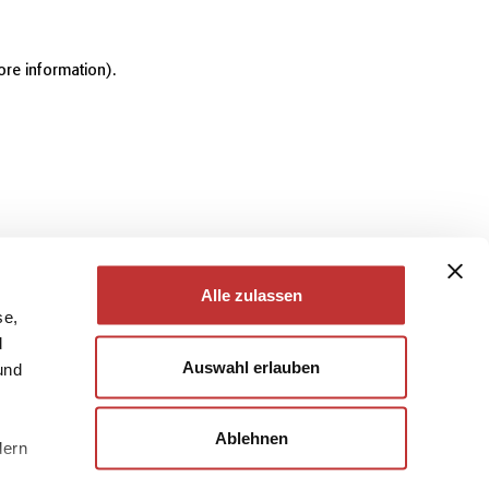
ore information)
.
Alle zulassen
se,
d
Auswahl erlauben
und
Ablehnen
dern