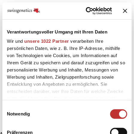
Verantwortungsvoller Umgang mit Ihren Daten
Wir und
unsere 1022 Partner
verarbeiten Ihre
persönlichen Daten, wie z. B. Ihre IP-Adresse, mithilfe
von Technologien wie Cookies, um Informationen auf
Ihrem Gerät zu speichern und darauf zuzugreifen und so
personalisierte Werbung und Inhalte, Messungen von
Werbung und Inhalten, Zielgruppenforschung sowie
Entwicklung von Angeboten zu ermöglichen. Sie
entscheiden darüber, wer Ihre Daten für welche Zwecke
nutzt. Sie können Ihre Einwilligung jederzeit über die
Cookie-Erklärung oder durch Klicken auf das Privacy
Einwilligungsauswahl
Trigger Symbol ändern oder widerrufen
Notwendig
Wenn Sie es erlauben, würden wir auch gerne:
Präferenzen