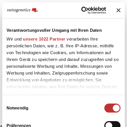
Verantwortungsvoller Umgang mit Ihren Daten
Wir und
unsere 1022 Partner
verarbeiten Ihre
persönlichen Daten, wie z. B. Ihre IP-Adresse, mithilfe
von Technologien wie Cookies, um Informationen auf
Ihrem Gerät zu speichern und darauf zuzugreifen und so
personalisierte Werbung und Inhalte, Messungen von
Werbung und Inhalten, Zielgruppenforschung sowie
Entwicklung von Angeboten zu ermöglichen. Sie
entscheiden darüber, wer Ihre Daten für welche Zwecke
nutzt. Sie können Ihre Einwilligung jederzeit über die
Cookie-Erklärung oder durch Klicken auf das Privacy
Einwilligungsauswahl
Trigger Symbol ändern oder widerrufen
Notwendig
Wenn Sie es erlauben, würden wir auch gerne:
Präferenzen