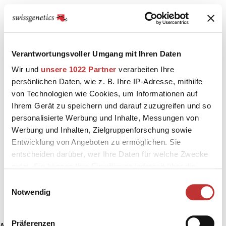
Verantwortungsvoller Umgang mit Ihren Daten
Wir und
unsere 1022 Partner
verarbeiten Ihre
persönlichen Daten, wie z. B. Ihre IP-Adresse, mithilfe
von Technologien wie Cookies, um Informationen auf
Ihrem Gerät zu speichern und darauf zuzugreifen und so
personalisierte Werbung und Inhalte, Messungen von
Werbung und Inhalten, Zielgruppenforschung sowie
Entwicklung von Angeboten zu ermöglichen. Sie
entscheiden darüber, wer Ihre Daten für welche Zwecke
nutzt. Sie können Ihre Einwilligung jederzeit über die
Cookie-Erklärung oder durch Klicken auf das Privacy
Einwilligungsauswahl
Trigger Symbol ändern oder widerrufen
Notwendig
Wenn Sie es erlauben, würden wir auch gerne:
Präferenzen