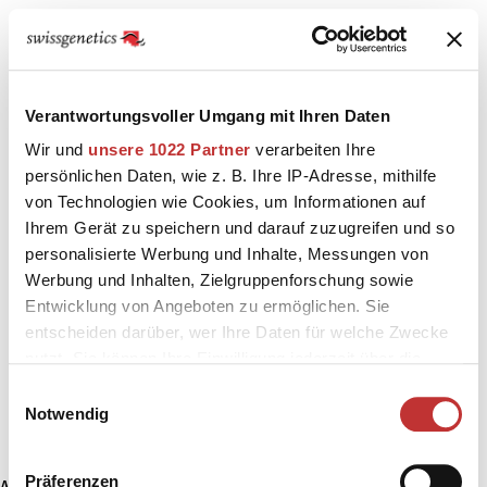
Verantwortungsvoller Umgang mit Ihren Daten
Wir und
unsere 1022 Partner
verarbeiten Ihre
persönlichen Daten, wie z. B. Ihre IP-Adresse, mithilfe
von Technologien wie Cookies, um Informationen auf
Ihrem Gerät zu speichern und darauf zuzugreifen und so
personalisierte Werbung und Inhalte, Messungen von
Werbung und Inhalten, Zielgruppenforschung sowie
Entwicklung von Angeboten zu ermöglichen. Sie
entscheiden darüber, wer Ihre Daten für welche Zwecke
nutzt. Sie können Ihre Einwilligung jederzeit über die
Cookie-Erklärung oder durch Klicken auf das Privacy
Einwilligungsauswahl
Trigger Symbol ändern oder widerrufen
Notwendig
Wenn Sie es erlauben, würden wir auch gerne:
Präferenzen