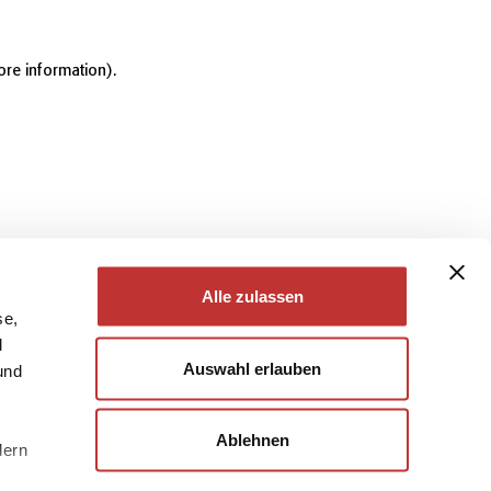
ore information)
.
Alle zulassen
se,
d
Auswahl erlauben
und
Ablehnen
dern