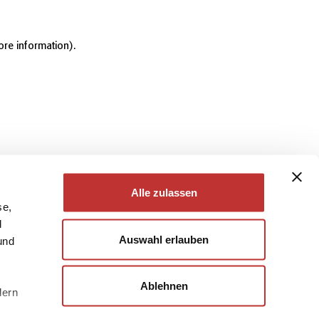
ore information)
.
Alle zulassen
se,
d
Auswahl erlauben
und
Ablehnen
dern