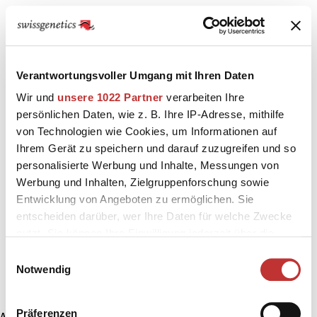
Verantwortungsvoller Umgang mit Ihren Daten
Wir und
unsere 1022 Partner
verarbeiten Ihre
persönlichen Daten, wie z. B. Ihre IP-Adresse, mithilfe
von Technologien wie Cookies, um Informationen auf
Ihrem Gerät zu speichern und darauf zuzugreifen und so
personalisierte Werbung und Inhalte, Messungen von
Werbung und Inhalten, Zielgruppenforschung sowie
Entwicklung von Angeboten zu ermöglichen. Sie
entscheiden darüber, wer Ihre Daten für welche Zwecke
nutzt. Sie können Ihre Einwilligung jederzeit über die
Cookie-Erklärung oder durch Klicken auf das Privacy
Einwilligungsauswahl
Trigger Symbol ändern oder widerrufen
Notwendig
Wenn Sie es erlauben, würden wir auch gerne:
Präferenzen