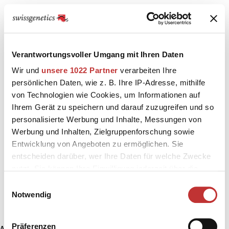
Verantwortungsvoller Umgang mit Ihren Daten
Wir und
unsere 1022 Partner
verarbeiten Ihre
persönlichen Daten, wie z. B. Ihre IP-Adresse, mithilfe
von Technologien wie Cookies, um Informationen auf
Ihrem Gerät zu speichern und darauf zuzugreifen und so
personalisierte Werbung und Inhalte, Messungen von
Werbung und Inhalten, Zielgruppenforschung sowie
Entwicklung von Angeboten zu ermöglichen. Sie
entscheiden darüber, wer Ihre Daten für welche Zwecke
nutzt. Sie können Ihre Einwilligung jederzeit über die
Cookie-Erklärung oder durch Klicken auf das Privacy
Einwilligungsauswahl
Trigger Symbol ändern oder widerrufen
Notwendig
Wenn Sie es erlauben, würden wir auch gerne:
Präferenzen