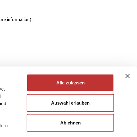
ore information)
.
Alle zulassen
se,
d
Auswahl erlauben
und
Ablehnen
dern