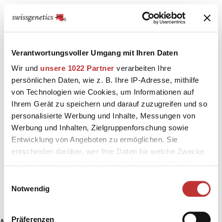
Verantwortungsvoller Umgang mit Ihren Daten
Wir und
unsere 1022 Partner
verarbeiten Ihre
persönlichen Daten, wie z. B. Ihre IP-Adresse, mithilfe
von Technologien wie Cookies, um Informationen auf
Ihrem Gerät zu speichern und darauf zuzugreifen und so
personalisierte Werbung und Inhalte, Messungen von
Werbung und Inhalten, Zielgruppenforschung sowie
Entwicklung von Angeboten zu ermöglichen. Sie
entscheiden darüber, wer Ihre Daten für welche Zwecke
nutzt. Sie können Ihre Einwilligung jederzeit über die
Cookie-Erklärung oder durch Klicken auf das Privacy
Einwilligungsauswahl
Trigger Symbol ändern oder widerrufen
Notwendig
Wenn Sie es erlauben, würden wir auch gerne:
Präferenzen