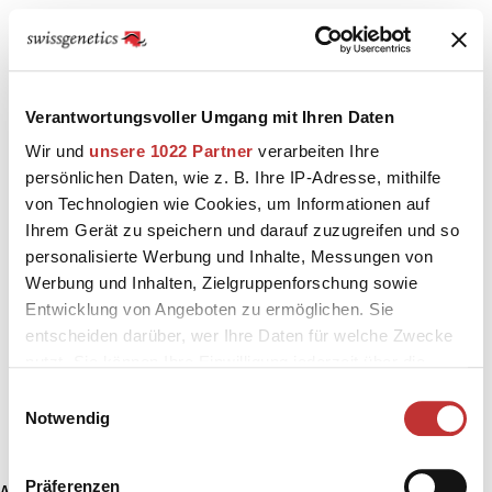
Verantwortungsvoller Umgang mit Ihren Daten
Wir und
unsere 1022 Partner
verarbeiten Ihre
persönlichen Daten, wie z. B. Ihre IP-Adresse, mithilfe
von Technologien wie Cookies, um Informationen auf
Ihrem Gerät zu speichern und darauf zuzugreifen und so
personalisierte Werbung und Inhalte, Messungen von
Werbung und Inhalten, Zielgruppenforschung sowie
Entwicklung von Angeboten zu ermöglichen. Sie
entscheiden darüber, wer Ihre Daten für welche Zwecke
nutzt. Sie können Ihre Einwilligung jederzeit über die
Cookie-Erklärung oder durch Klicken auf das Privacy
Einwilligungsauswahl
Trigger Symbol ändern oder widerrufen
Notwendig
Wenn Sie es erlauben, würden wir auch gerne:
Präferenzen