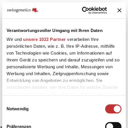
Verantwortungsvoller Umgang mit Ihren Daten
Wir und
unsere 1022 Partner
verarbeiten Ihre
persönlichen Daten, wie z. B. Ihre IP-Adresse, mithilfe
von Technologien wie Cookies, um Informationen auf
Ihrem Gerät zu speichern und darauf zuzugreifen und so
personalisierte Werbung und Inhalte, Messungen von
Werbung und Inhalten, Zielgruppenforschung sowie
Entwicklung von Angeboten zu ermöglichen. Sie
entscheiden darüber, wer Ihre Daten für welche Zwecke
nutzt. Sie können Ihre Einwilligung jederzeit über die
Cookie-Erklärung oder durch Klicken auf das Privacy
Einwilligungsauswahl
Trigger Symbol ändern oder widerrufen
Notwendig
Wenn Sie es erlauben, würden wir auch gerne:
Präferenzen