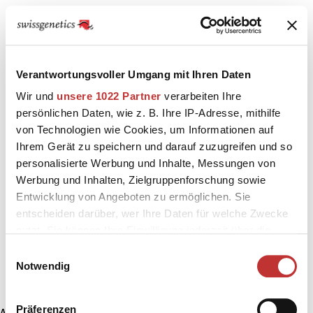
Verantwortungsvoller Umgang mit Ihren Daten
Wir und
unsere 1022 Partner
verarbeiten Ihre
persönlichen Daten, wie z. B. Ihre IP-Adresse, mithilfe
von Technologien wie Cookies, um Informationen auf
Ihrem Gerät zu speichern und darauf zuzugreifen und so
personalisierte Werbung und Inhalte, Messungen von
Werbung und Inhalten, Zielgruppenforschung sowie
Entwicklung von Angeboten zu ermöglichen. Sie
entscheiden darüber, wer Ihre Daten für welche Zwecke
nutzt. Sie können Ihre Einwilligung jederzeit über die
Cookie-Erklärung oder durch Klicken auf das Privacy
Einwilligungsauswahl
Trigger Symbol ändern oder widerrufen
Notwendig
Wenn Sie es erlauben, würden wir auch gerne:
Präferenzen