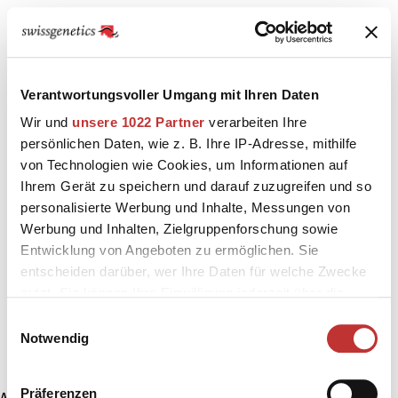
Verantwortungsvoller Umgang mit Ihren Daten
Wir und
unsere 1022 Partner
verarbeiten Ihre
persönlichen Daten, wie z. B. Ihre IP-Adresse, mithilfe
von Technologien wie Cookies, um Informationen auf
Ihrem Gerät zu speichern und darauf zuzugreifen und so
personalisierte Werbung und Inhalte, Messungen von
Werbung und Inhalten, Zielgruppenforschung sowie
Entwicklung von Angeboten zu ermöglichen. Sie
entscheiden darüber, wer Ihre Daten für welche Zwecke
nutzt. Sie können Ihre Einwilligung jederzeit über die
Cookie-Erklärung oder durch Klicken auf das Privacy
Einwilligungsauswahl
Trigger Symbol ändern oder widerrufen
Notwendig
Wenn Sie es erlauben, würden wir auch gerne:
Präferenzen