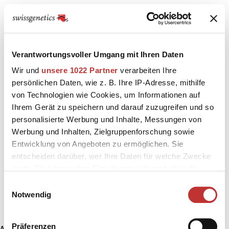
Verantwortungsvoller Umgang mit Ihren Daten
Wir und
unsere 1022 Partner
verarbeiten Ihre
persönlichen Daten, wie z. B. Ihre IP-Adresse, mithilfe
von Technologien wie Cookies, um Informationen auf
Ihrem Gerät zu speichern und darauf zuzugreifen und so
personalisierte Werbung und Inhalte, Messungen von
Werbung und Inhalten, Zielgruppenforschung sowie
Entwicklung von Angeboten zu ermöglichen. Sie
entscheiden darüber, wer Ihre Daten für welche Zwecke
nutzt. Sie können Ihre Einwilligung jederzeit über die
Cookie-Erklärung oder durch Klicken auf das Privacy
Einwilligungsauswahl
Trigger Symbol ändern oder widerrufen
Notwendig
Wenn Sie es erlauben, würden wir auch gerne:
Präferenzen