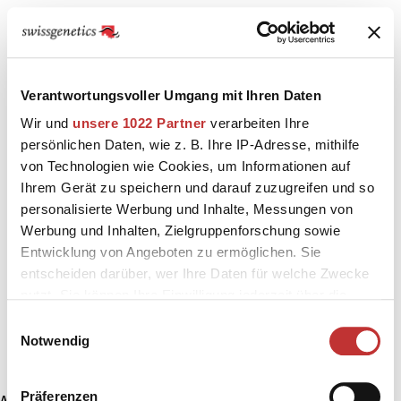
Verantwortungsvoller Umgang mit Ihren Daten
Wir und
unsere 1022 Partner
verarbeiten Ihre
persönlichen Daten, wie z. B. Ihre IP-Adresse, mithilfe
von Technologien wie Cookies, um Informationen auf
Ihrem Gerät zu speichern und darauf zuzugreifen und so
personalisierte Werbung und Inhalte, Messungen von
Werbung und Inhalten, Zielgruppenforschung sowie
Entwicklung von Angeboten zu ermöglichen. Sie
entscheiden darüber, wer Ihre Daten für welche Zwecke
nutzt. Sie können Ihre Einwilligung jederzeit über die
Cookie-Erklärung oder durch Klicken auf das Privacy
Einwilligungsauswahl
Trigger Symbol ändern oder widerrufen
Notwendig
Wenn Sie es erlauben, würden wir auch gerne:
Präferenzen