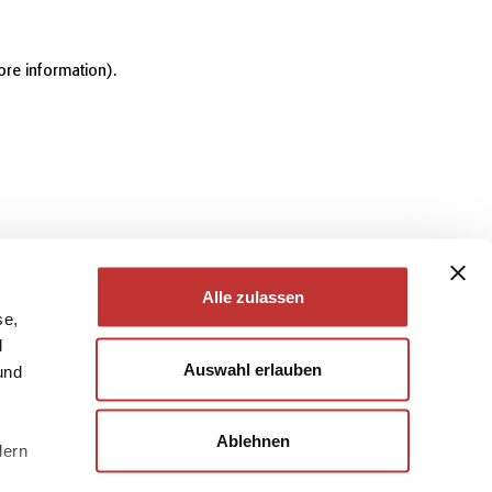
ore information)
.
Alle zulassen
se,
d
Auswahl erlauben
und
Ablehnen
dern