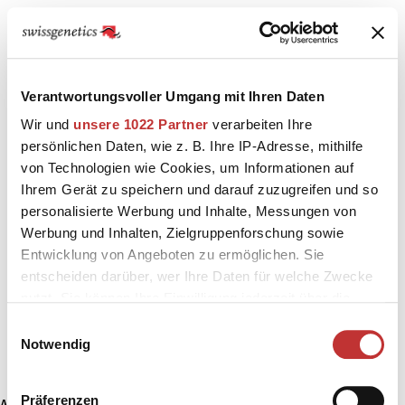
Verantwortungsvoller Umgang mit Ihren Daten
Wir und
unsere 1022 Partner
verarbeiten Ihre
persönlichen Daten, wie z. B. Ihre IP-Adresse, mithilfe
von Technologien wie Cookies, um Informationen auf
Ihrem Gerät zu speichern und darauf zuzugreifen und so
personalisierte Werbung und Inhalte, Messungen von
Werbung und Inhalten, Zielgruppenforschung sowie
Entwicklung von Angeboten zu ermöglichen. Sie
entscheiden darüber, wer Ihre Daten für welche Zwecke
nutzt. Sie können Ihre Einwilligung jederzeit über die
Cookie-Erklärung oder durch Klicken auf das Privacy
Einwilligungsauswahl
Trigger Symbol ändern oder widerrufen
Notwendig
Wenn Sie es erlauben, würden wir auch gerne:
Präferenzen