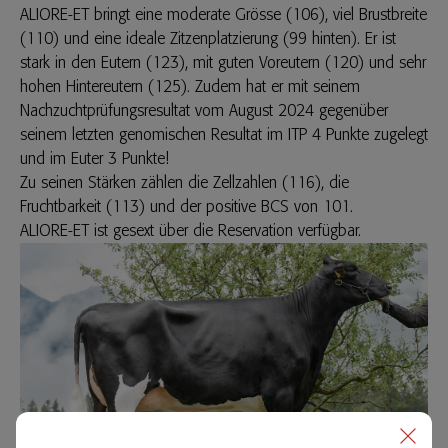
ALIORE-ET
bringt eine moderate Grösse (106), viel Brustbreite
(110) und eine ideale Zitzenplatzierung (99 hinten). Er ist
stark in den Eutern (123), mit guten Voreutern (120) und sehr
hohen Hintereutern (125). Zudem hat er mit seinem
Nachzuchtprüfungsresultat vom August 2024 gegenüber
seinem letzten genomischen Resultat im ITP 4 Punkte zugelegt
und im Euter 3 Punkte!
Zu seinen Stärken zählen die Zellzahlen (116), die
Fruchtbarkeit (113) und der positive BCS von 101.
ALIORE-ET
ist gesext über die Reservation verfügbar.