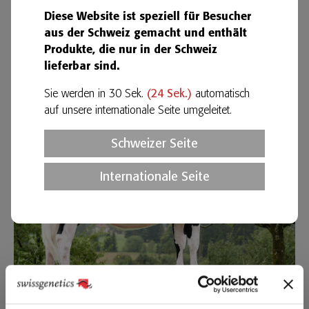
Diese Website ist speziell für Besucher
aus der Schweiz gemacht und enthält
Produkte, die nur in der Schweiz
lieferbar sind.
Semma Aliore OMEGA
E
:
Jenni Heidy + Sempach Matthias
,
6162 Entlebuch
Bild
:
Hansrudolf Lauper
Sie werden in 30 Sek.
(
24
Sek.)
automatisch
auf unsere internationale Seite umgeleitet.
Schweizer Seite
Internationale Seite