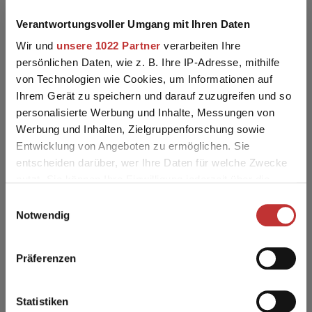
Dunand Aliore LOUANE
Verantwortungsvoller Umgang mit Ihren Daten
E
:
Jenni Heidy + Sempach Matthias
,
6162 Entlebuch
Bild
:
Hansrudolf Lauper
Wir und
unsere 1022 Partner
verarbeiten Ihre
persönlichen Daten, wie z. B. Ihre IP-Adresse, mithilfe
von Technologien wie Cookies, um Informationen auf
Ihrem Gerät zu speichern und darauf zuzugreifen und so
personalisierte Werbung und Inhalte, Messungen von
Werbung und Inhalten, Zielgruppenforschung sowie
Entwicklung von Angeboten zu ermöglichen. Sie
entscheiden darüber, wer Ihre Daten für welche Zwecke
nutzt. Sie können Ihre Einwilligung jederzeit über die
Cookie-Erklärung oder durch Klicken auf das Privacy
Einwilligungsauswahl
Trigger Symbol ändern oder widerrufen
Notwendig
Wenn Sie es erlauben, würden wir auch gerne:
Dunand Aliore LOUANE
Präferenzen
Informationen über Ihre geografische Lage erfassen,
E
:
Jenni Heidy + Sempach Matthias
,
6162 Entlebuch
Bild
:
Hansrudolf Lauper
welche bis auf einige Meter genau sein können
Ihr Gerät durch aktives Scannen nach bestimmten
Statistiken
Teile diese Seite