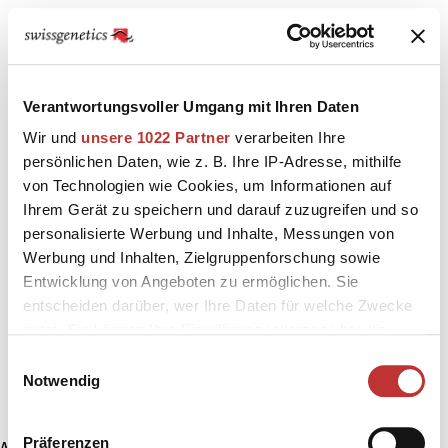
Verantwortungsvoller Umgang mit Ihren Daten
Wir und
unsere 1022 Partner
verarbeiten Ihre
persönlichen Daten, wie z. B. Ihre IP-Adresse, mithilfe
von Technologien wie Cookies, um Informationen auf
Ihrem Gerät zu speichern und darauf zuzugreifen und so
personalisierte Werbung und Inhalte, Messungen von
Werbung und Inhalten, Zielgruppenforschung sowie
Entwicklung von Angeboten zu ermöglichen. Sie
entscheiden darüber, wer Ihre Daten für welche Zwecke
nutzt. Sie können Ihre Einwilligung jederzeit über die
Cookie-Erklärung oder durch Klicken auf das Privacy
Einwilligungsauswahl
Trigger Symbol ändern oder widerrufen
Notwendig
Wenn Sie es erlauben, würden wir auch gerne:
Präferenzen