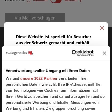
Geschlecht
:
männlich
weiblich
Via Mail vorschlagen
Swissgenetics
Diese Website ist speziell für Besucher
aus der Schweiz gemacht und enthält
Meielenfeldweg 12,
3052 Zollikofen
Produkte, die nur in der Schweiz
lieferbar sind.
+41 31 910 62 62
Sie werden in 30 Sek.
(
24
Sek.)
automatisch
E-Mail
Verantwortungsvoller Umgang mit Ihren Daten
auf unsere internationale Seite umgeleitet.
Wir und
unsere 1022 Partner
verarbeiten Ihre
Samenreservation
Schweizer Seite
persönlichen Daten, wie z. B. Ihre IP-Adresse, mithilfe
von Technologien wie Cookies, um Informationen auf
+41 31 910 62 22
Internationale Seite
Ihrem Gerät zu speichern und darauf zuzugreifen und so
personalisierte Werbung und Inhalte, Messungen von
Hoflieferprodukte
Werbung und Inhalten, Zielgruppenforschung sowie